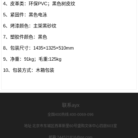
4、皮革类：环保PVC；黑色树皮纹
5、紧固件：黑色电泳
6、烤漆颜色：主架黑砂纹
7、塑胶件颜色：黑色
8、包装尺寸：1435×1325×510mm
9、净重：91kg；毛重:125kg
10、包装方式：木箱包装
联系ayx
全国400热线:400-0069-096
地址:北京市东城区西革新里60号盛购文体中心四层603室
邮箱:744521816@qq.com