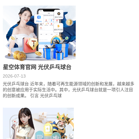
星空体育官网 光伏乒乓球台
2026-07-13
光伏乒乓球台 近年来，随着可再生能源领域的创新和发展，越来越多
的创意被应用于实际生活中。其中，光伏乒乓球台就是一项引人注目
的创新成果。 引言 光伏乒乓球