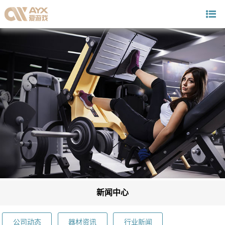
新闻中心
公司动态
器材资讯
行业新闻