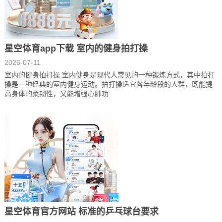
星空体育app下载 室内的健身拍打操
2026-07-11
室内的健身拍打操 室内健身是现代人常见的一种锻炼方式，其中拍打
操是一种经典的室内健身运动。拍打操适宜各年龄段的人群，既能提
高身体的柔韧性，又能增强心肺功
星空体育官方网站 标准的乒乓球台要求