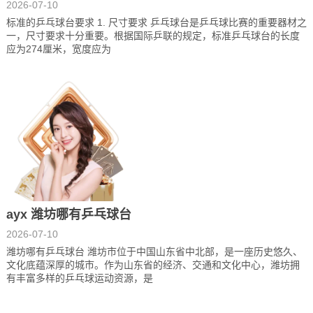
2026-07-10
标准的乒乓球台要求 1. 尺寸要求 乒乓球台是乒乓球比赛的重要器材之
一，尺寸要求十分重要。根据国际乒联的规定，标准乒乓球台的长度
应为274厘米，宽度应为
ayx 潍坊哪有乒乓球台
2026-07-10
潍坊哪有乒乓球台 潍坊市位于中国山东省中北部，是一座历史悠久、
文化底蕴深厚的城市。作为山东省的经济、交通和文化中心，潍坊拥
有丰富多样的乒乓球运动资源，是