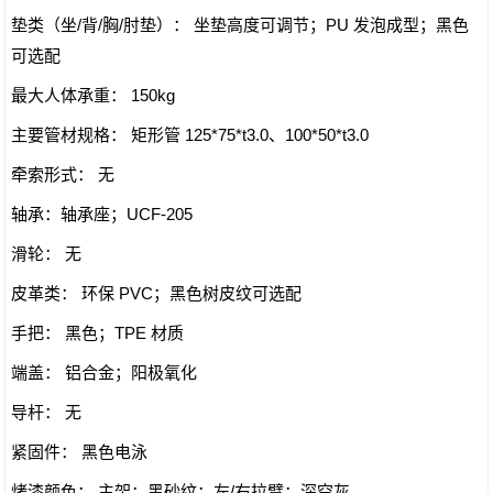
垫类（坐/背/胸/肘垫）： 坐垫高度可调节；PU 发泡成型；黑色
可选配
最大人体承重： 150kg
主要管材规格： 矩形管 125*75*t3.0、100*50*t3.0
牵索形式： 无
轴承：轴承座；UCF-205
滑轮： 无
皮革类： 环保 PVC；黑色树皮纹可选配
手把： 黑色；TPE 材质
端盖： 铝合金；阳极氧化
导杆： 无
紧固件： 黑色电泳
烤漆颜色： 主架：黑砂纹；左/右拉臂：深空灰