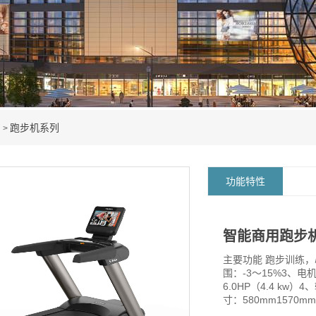
品
跑步机系列
>
功能特性
智能商用跑步机 (
主要功能 跑步训练，心
围：-3～15%3、电机
6.0HP（4.4 kw
寸：580mm1570