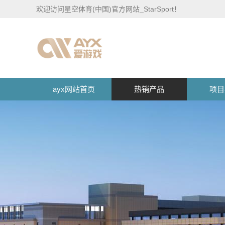
欢迎访问星空体育(中国)官方网站_StarSport！
ayx网站首页
热销产品
项目