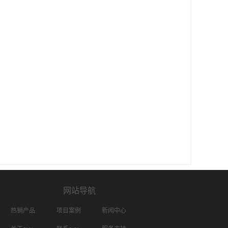
网站导航
热销产品
项目案例
新闻中心