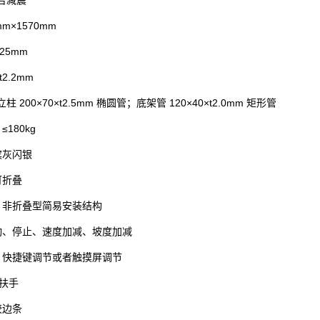
m×1570mm
25mm
2.2mm
200×70×t2.5mm 椭圆管；底架管 120×40×t2.0mm 矩形管
180kg
槟灰闪银
可折叠
、非折叠型简易安装结构
动、停止、速度加减、坡度加减
：快捷键调节或者触摸屏调节
泡扶手
胶边条