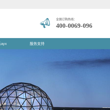
全国订购热线：
400-0069-096
ayx
服务支持