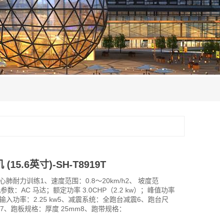
15.6英寸)-SH-T8919T
肺耐力训练1、速度范围：0.8～20km/h2、 坡度范
参数：AC 马达；额定功率 3.0CHP（2.2 kw）；峰值功率
）4、输入功率：2.25 kw5、减震系统：全跑台减震6、跑台尺
mm7、跑板规格：厚度 25mm8、跑带规格：