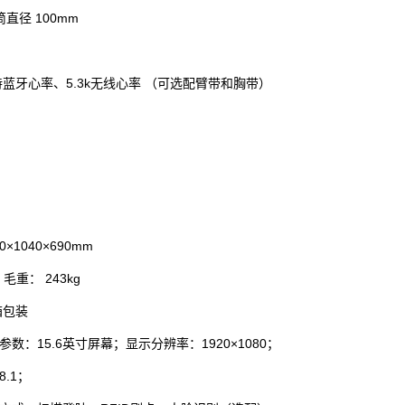
筒直径 100mm
蓝牙心率、5.3k无线心率 （可选配臂带和胸带）
×1040×690mm
；毛重： 243kg
箱包装
参数：15.6英寸屏幕；显示分辨率：1920×1080；
.1；