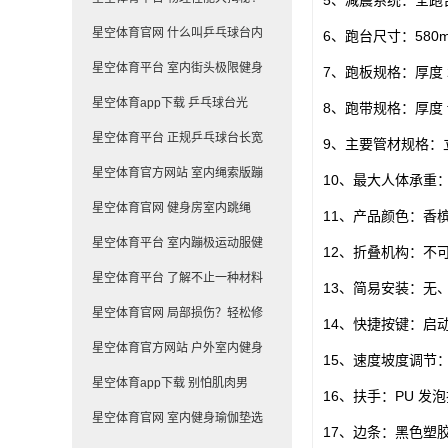
星空体育官网 什么叫乒乓球台内
6、跑台尺寸：580m
星空体育平台 室内街头极限健身
7、跑板规格：厚度 
星空体育app下载 乒乓球台光
8、跑带规格：厚度 t
星空体育平台 正规乒乓球台长宽
9、主要管材规格：立柱 
星空体育官方网站 室内绳索版蹦
10、最大人体承重：≤
星空体育官网 健身房室内跳绳
11、产品颜色：香
星空体育平台 室内蹦极运动服健
12、折叠机构：不
星空体育平台 了解不止一种材料
13、简易安装：无
星空体育官网 局部损伤？轻松修
14、快捷按键：启
星空体育官方网站 户外室内健身
15、速度坡度调节
星空体育app下载 别怕肌肉男
16、扶手：PU 发
星空体育官网 室内健身瑜伽垫选
17、边条：黑色塑