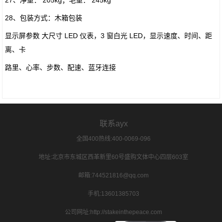
27、净重： 205kg；毛重： 245kg
28、包装方式：木箱包装
显示屏参数 大尺寸 LED 仪表，3 窗白光 LED，显示速度、时间、距
离、卡
路里、心率、步数、配速、蓝牙连接
联系ayx
全国400热线:400-0069-096
地址:北京市东城区西革新里60号盛购文体中心四层603室
邮箱:744521816@qq.com
手机:13601385703
公司网址:http://stakeinthepeace.com