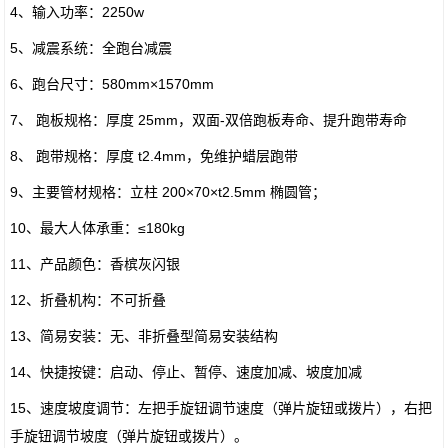
4、输入功率：2250w
5、减震系统：全跑台减震
6、跑台尺寸：580mm×1570mm
7、 跑板规格：厚度 25mm，双面-双倍跑板寿命、提升跑带寿命
8、 跑带规格：厚度 t2.4mm，免维护蜡层跑带
9、主要管材规格：立柱 200×70×t2.5mm 椭圆管；
10、最大人体承重：≤180kg
11、产品颜色：香槟灰闪银
12、折叠机构：不可折叠
13、简易安装：无、非折叠型简易安装结构
14、快捷按键：启动、停止、暂停、速度加减、坡度加减
15、速度坡度调节：左把手旋钮调节速度（弹片旋钮或拨片），右把
手旋钮调节坡度（弹片旋钮或拨片）。