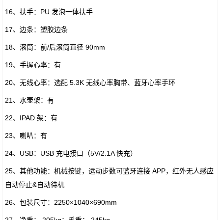
16、扶手：PU 发泡一体扶手
17、边条：塑胶边条
18、滚筒：前/后滚筒直径 90mm
19、手握心率：有
20、无线心率：选配 5.3K 无线心率胸带、蓝牙心率手环
21、水壶架：有
22、IPAD 架：有
23、喇叭：有
24、USB：USB 充电接口（5V/2.1A 快充）
25、其他功能：机械按键，运动步数可蓝牙连接 APP，红外无人感应
自动停止&自动待机
26、包装尺寸：2250×1040×690mm