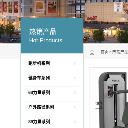
热销产品
Hot Products
首页
热销产
>
跑步机系列
健身车系列
68力量系列
户外路径系列
89力量系列