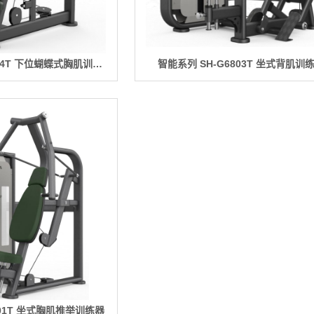
智能系列 SH-G6804T 下位蝴蝶式胸肌训练器
智能系列 SH-G6803T 坐式背肌训
801T 坐式胸肌推举训练器