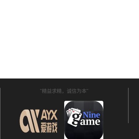
"精益求精，诚信为本"