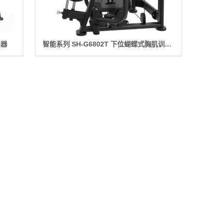
练器
智能系列 SH-G6802T 下位蝴蝶式胸肌训练器