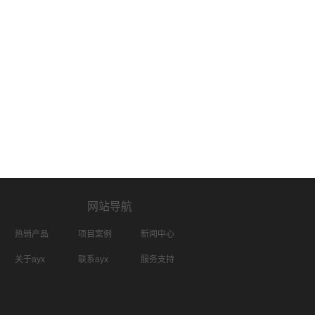
网站导航
热销产品
项目案例
新闻中心
关于ayx
联系ayx
服务支持