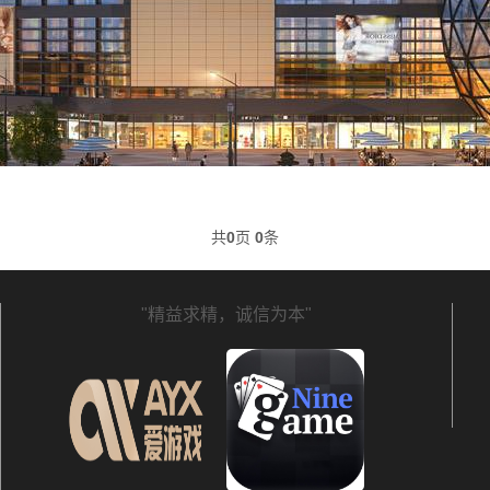
共
0
页
0
条
"精益求精，诚信为本"