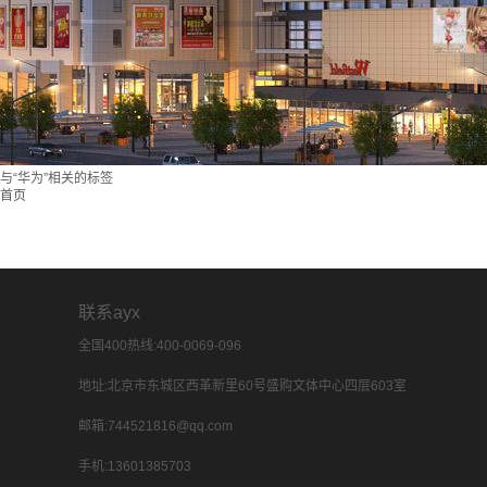
与
“华为”
相关的标签
首页
联系ayx
全国400热线:400-0069-096
地址:北京市东城区西革新里60号盛购文体中心四层603室
邮箱:744521816@qq.com
手机:13601385703