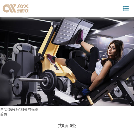
与
“网站模板”
相关的标签
首页
共
0
页
0
条