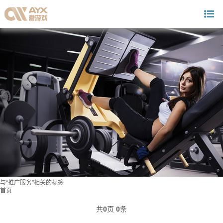
与
“推广服务”
相关的标签
首页
共
0
页
0
条