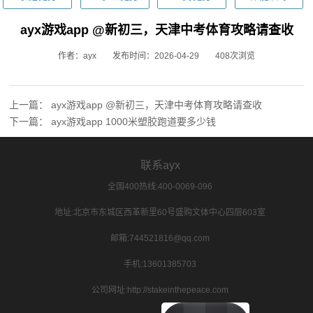
ayx游戏app @新初三，天津中考体育攻略请查收
作者：ayx
发布时间：2026-04-29
408次浏览
上一篇：
ayx游戏app @新初三，天津中考体育攻略请查收
下一篇：
ayx游戏app 1000米塑胶跑道要多少钱
联系ayx
全国400热线:400-0069-096
地址:北京市东城区西革新里60号盛购文体中心四层603室
邮箱:744521816@qq.com
手机:13601385703
公司网址:http://stakeinthepeace.com