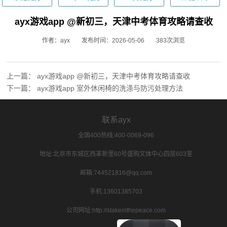
ayx游戏app @新初三，天津中考体育攻略请查收
作者：ayx
发布时间：2026-05-06
383次浏览
上一篇：
ayx游戏app @新初三，天津中考体育攻略请查收
下一篇：
ayx游戏app 室外休闲椅的洗涤与防污处理方法
联系ayx
全国400热线:400-0069-096
地址:北京市东城区西革新里60号盛购文体中心四层603室
邮箱:744521816@qq.com
手机:13601385703
公司网址:http://stakeinthepeace.com