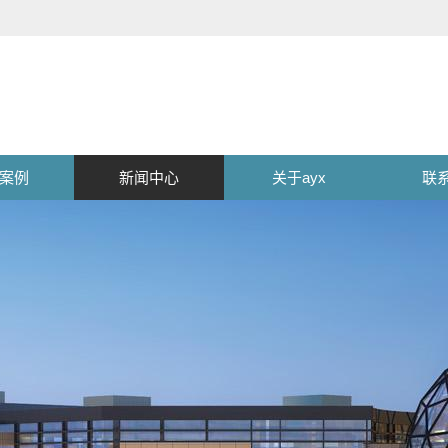
案例
新闻中心
关于ayx
联系