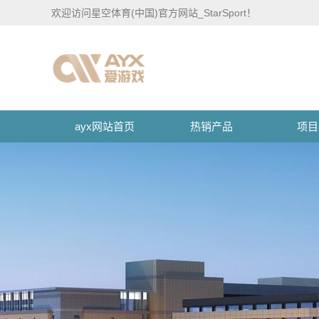
欢迎访问星空体育(中国)官方网站_StarSport！
ayx网站首页
热销产品
项目