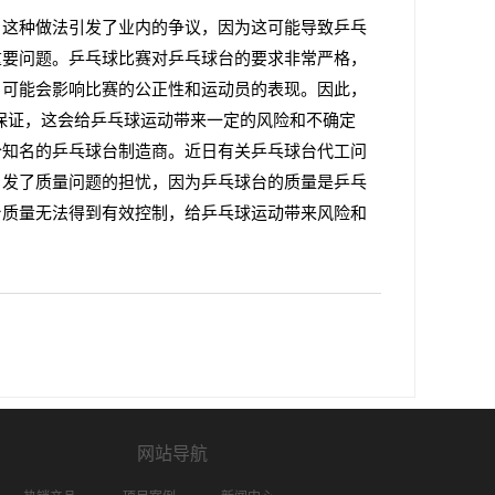
。这种做法引发了业内的争议，因为这可能导致乒乓
重要问题。乒乓球比赛对乒乓球台的要求非常严格，
，可能会影响比赛的公正性和运动员的表现。因此，
保证，这会给乒乓球运动带来一定的风险和不确定
个知名的乒乓球台制造商。近日有关乒乓球台代工问
引发了质量问题的担忧，因为乒乓球台的质量是乒乓
台质量无法得到有效控制，给乒乓球运动带来风险和
网站导航