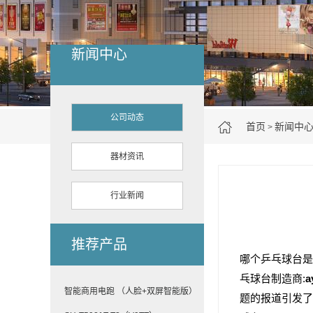
新闻中心
公司动态
首页
新闻中
>
器材资讯
行业新闻
推荐产品
哪个乒乓球台是
乓球台制造商:
a
智能商用电跑 （人脸+双屏智能版）
题的报道引发了