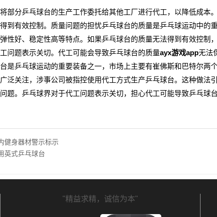
将部分乒乓球台的生产工作委托给其他工厂进行代工，以降低成本
得到有效控制。质量问题的担忧乒乓球台的质量是乒乓球运动中的
弹性好、稳定性高等特点。如果乒乓球台的质量无法得到有效控制
工问题表示关切。代工可能会导致乒乓球台的质量
ayx游戏app
无法
台是乒乓球运动的重要装备之一，市场上主要有崔佛斯和巴特尔两
广泛关注，涉事公司被指控使用代工方式生产乒乓球台。这种做法
问题。乒乓球界对于代工问题表示关切，担心代工可能导致乒乓球
 室内健身器材警示标示
 家用英式乒乓球台
"精益求精，诚信为本"