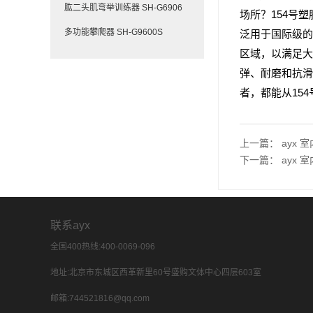
肱二头肌弯举训练器 SH-G6906
场所？154号
多功能攀爬器 SH-G9600S
泛用于国际级的
区域，以满足大
弹、耐磨和抗滑
者，都能从15
上一篇：
ayx
下一篇：
ayx
联系ayx
全国400热线:400-0069-096
地址:北京市东城区西革新里60号盛购文体中心四层603室
邮箱:744521816@qq.com