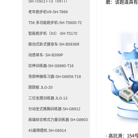
SH-T5921T-T3（V9TT）
磨：该跑道具有
老年跑步机V9-SH-T899
T56 多功能跑步机-SH-T5600-T2
智能跑步机（X3）-SH-T5170
联动式卧式健身车-SH-B5836R
动感单车- SH-B399P
拉伸训练器-SH-G6890-T18
背部伸展练习器-SH-G6858-T18
跷跷板 JLG-20
三位坐蹬训练器 JLG-13
分动坐式推胸训练器 SH-G8912
高端综合框式力量训练器 SH-G8903
45度顺蹬机 SH-G6914
- 高抗滑：1