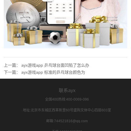
上一篇：
ayx游戏app 乒乓球台面凹陷了怎么办
下一篇：
ayx游戏app 标准的乒乓球台颜色为
联系ayx
全国400热线:400-0069-096
地址:北京市东城区西革新里60号盛购文体中心四层603室
邮箱:744521816@qq.com