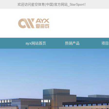
欢迎访问星空体育(中国)官方网站_StarSport！
ayx网站首页
热销产品
项目