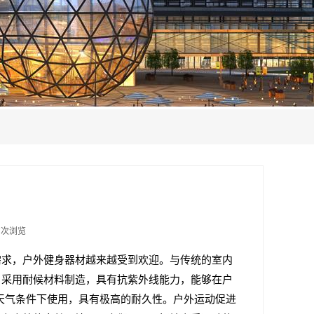
7次浏览
需求，户外健身器材越来越受到欢迎。与传统的室内
，采用耐候材料制造，具有抗紫外线能力，能够在户
天气条件下使用，具有极高的耐久性。户外运动促进