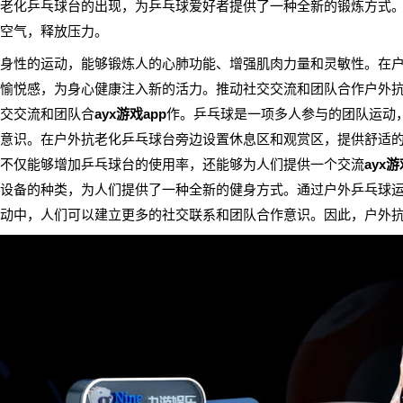
老化乒乓球台的出现，为乒乓球爱好者提供了一种全新的锻炼方式
空气，释放压力。
身性的运动，能够锻炼人的心肺功能、增强肌肉力量和灵敏性。在
愉悦感，为身心健康注入新的活力。推动社交交流和团队合作户外
交交流和团队合
ayx游戏app
作。乒乓球是一项多人参与的团队运动
意识。在户外抗老化乒乓球台旁边设置休息区和观赏区，提供舒适
不仅能够增加乒乓球台的使用率，还能够为人们提供一个交流
ayx游
设备的种类，为人们提供了一种全新的健身方式。通过户外乒乓球
动中，人们可以建立更多的社交联系和团队合作意识。因此，户外