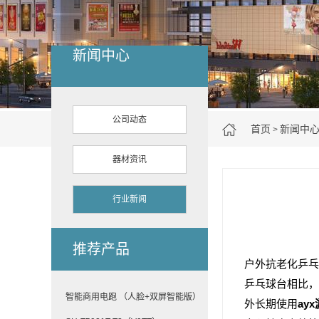
新闻中心
公司动态
首页
新闻中
>
器材资讯
行业新闻
推荐产品
户外抗老化乒乓
乒乓球台相比，
智能商用电跑 （人脸+双屏智能版）
外长期使用
ayx