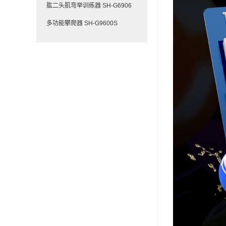
肱二头肌弯举训练器 SH-G6906
多功能攀爬器 SH-G9600S