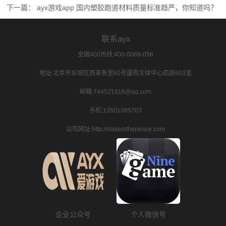
下一篇：
ayx游戏app 国内塑胶跑道材料质量标准趋严，你知道吗？
联系ayx
全国400热线:400-0069-096
地址:北京市东城区西革新里60号盛购文体中心四层603室
邮箱:744521816@qq.com
手机:13601385703
公司网址:http://stakeinthepeace.com
企业公众号
个人微信号