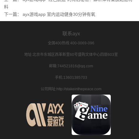
料
下一篇：
ayx游戏app 室内运动健身30分钟有氧
联系ayx
全国400热线:400-0069-096
地址:北京市东城区西革新里60号盛购文体中心四层603室
邮箱:744521816@qq.com
手机:13601385703
公司网址:http://stakeinthepeace.com